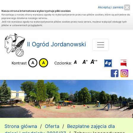
Akceptuj i zamknij
Nasza strona internetowa wykorzystuje pliki cookies
Korzystając z naszej strony wyrażasz zgodę na wykorzystywanie przez nas plików cookies, które są potrzebne do
poprawnego działania naszego serwisu.
Jeśli nie wyrażasz zgody na wykorzystywanie plików cookies przez nasz serwis, możesz wyłączyć obsługę tych
plików w ustawieniach przyglądarki.
II Ogród Jordanowski
Kontrast
Czcionka:
Strona główna
/
Oferta
/
Bezpłatne zajęcia dla