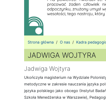
Strona główna
/
O nas
/
Kadra pedagogi
JADWIGA WOJTYRA
Jadwiga Wojtyra
Ukończyła magisterium na Wydziale Polonisty
metodyczne w zakresie nauczania języka po
języka polskiego jako obcego (Instytut Bada
Szkoła Menedżerska w Warszawie), Pe
dagogi