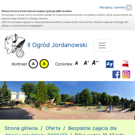
Akceptuj i zamknij
Nasza strona internetowa wykorzystuje pliki cookies
Korzystając z naszej strony wyrażasz zgodę na wykorzystywanie przez nas plików cookies, które są potrzebne do
poprawnego działania naszego serwisu.
Jeśli nie wyrażasz zgody na wykorzystywanie plików cookies przez nasz serwis, możesz wyłączyć obsługę tych
plików w ustawieniach przyglądarki.
II Ogród Jordanowski
Kontrast
Czcionka:
Strona główna
/
Oferta
/
Bezpłatne zajęcia dla