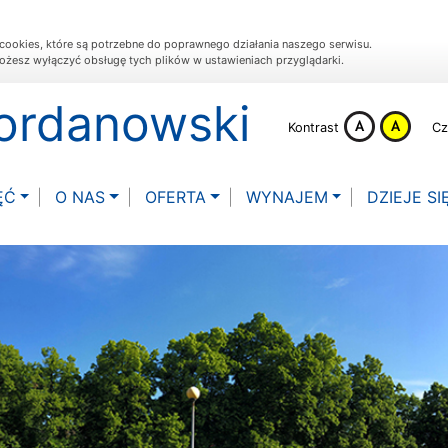
cookies, które są potrzebne do poprawnego działania naszego serwisu.
ożesz wyłączyć obsługę tych plików w ustawieniach przyglądarki.
Jordanowski
Kontrast
Cz
ĘĆ
O NAS
OFERTA
WYNAJEM
DZIEJE SIĘ