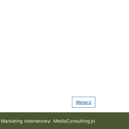
Wstecz
Marketing internetowy:
MediaConsulting.pl