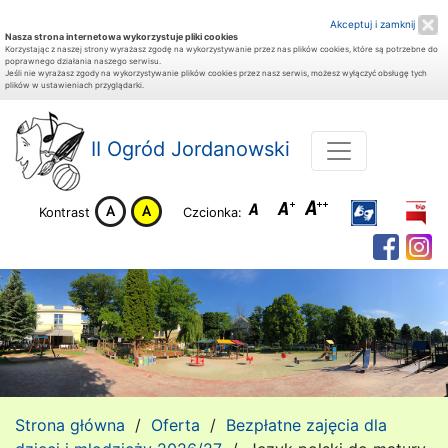
Akceptuj i zamknij
Nasza strona internetowa wykorzystuje pliki cookies
Korzystając z naszej strony wyrażasz zgodę na wykorzystywanie przez nas plików cookies, które są potrzebne do
poprawnego działania naszego serwisu.
Jeśli nie wyrażasz zgody na wykorzystywanie plików cookies przez nasz serwis, możesz wyłączyć obsługę tych
plików w ustawieniach przyglądarki.
II Ogród Jordanowski
Kontrast
Czcionka:
Strona główna
/
Oferta
/
Bezpłatne zajęcia dla